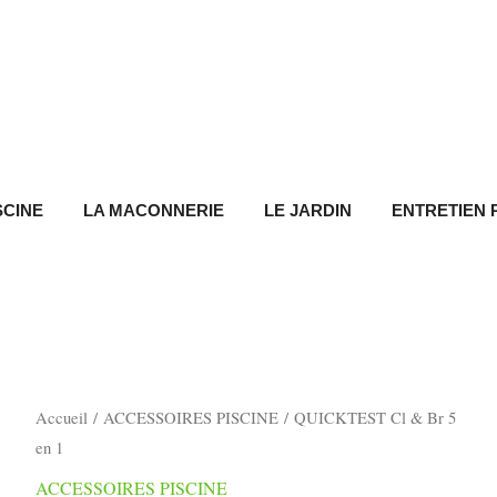
SCINE
LA MACONNERIE
LE JARDIN
ENTRETIEN 
quantité
Accueil
/
ACCESSOIRES PISCINE
/ QUICKTEST Cl & Br 5
de
en 1
QUICKTEST
ACCESSOIRES PISCINE