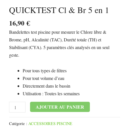
Cl
QUICKTEST Cl & Br 5 en 1
&
Br
16,90
€
5
Bandelettes test piscine pour mesurer le Chlore libre &
en
Brome, pH, Alcalinité (TAC), Durété totale (TH) et
1
Stabilisant (CYA). 5 paramètres clés analysés en un seul
geste.
Pour tous types de filtres
Pour tout volume d’eau
Directement dans le bassin
Utilisation : Toutes les semaines
Alternative:
AJOUTER AU PANIER
Catégorie :
ACCESSOIRES PISCINE