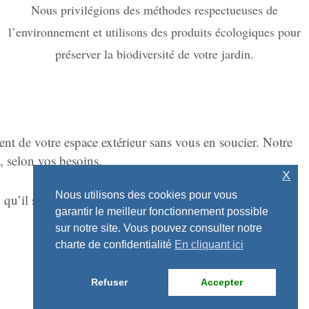
Nous privilégions des méthodes respectueuses de
l’environnement et utilisons des produits écologiques pour
préserver la biodiversité de votre jardin.
ent de votre espace extérieur sans vous en soucier. Notre
, selon vos besoins.
X
Nous utilisons des cookies pour vous
qu’il soit toujours magnifique et en pleine santé.
garantir le meilleur fonctionnement possible
sur notre site. Vous pouvez consulter notre
charte de confidentialité
En cliquant ici
Refuser
Accepter